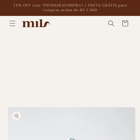
Pular
15% OFF com *PRIMEIRACOMPRA* | FRETE GRÁTIS para
para o
compras acima de R$ 1.000
conteúdo
Carrinho
Pular para
as
informações
do produto