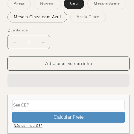
Variante
Variante
Varian
Areia
Nuvem
Céu
Mescla Areia
esgotada
esgotada
esgota
ou
ou
ou
indisponível
indisponível
indisp
Variante
Mescla Cinza com Azul
Areia Claro
esgotada
ou
indisponível
Quantidade
Quantidade
Diminuir
Aumentar
a
a
quantidade
quantidade
de
de
Adicionar ao carrinho
Bolsa
Bolsa
Veraneio
Veraneio
Calcular Frete
Não sei meu CEP