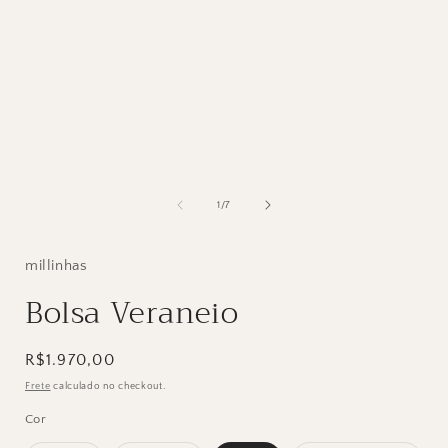
na
janela
modal
de
1
/
7
millinhas
Bolsa Veraneio
Preço
R$1.970,00
normal
Frete
calculado no checkout.
Cor